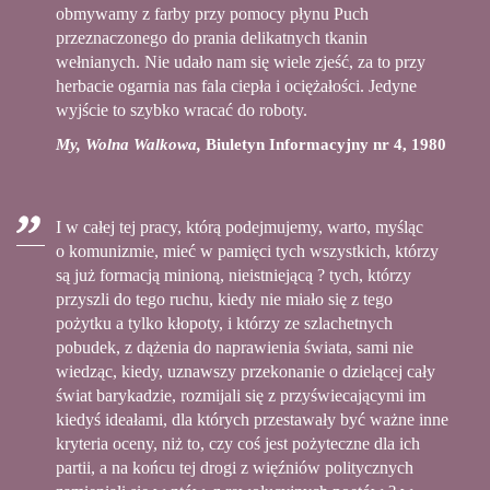
obmywamy z farby przy pomocy płynu Puch
przeznaczonego do prania delikatnych tkanin
wełnianych. Nie udało nam się wiele zjeść, za to przy
herbacie ogarnia nas fala ciepła i ociężałości. Jedyne
wyjście to szybko wracać do roboty.
My, Wolna Walkowa,
Biuletyn Informacyjny nr 4, 1980
I w całej tej pracy, którą podejmujemy, warto, myśląc
o komunizmie, mieć w pamięci tych wszystkich, którzy
są już formacją minioną, nieistniejącą ? tych, którzy
przyszli do tego ruchu, kiedy nie miało się z tego
pożytku a tylko kłopoty, i którzy ze szlachetnych
pobudek, z dążenia do naprawienia świata, sami nie
wiedząc, kiedy, uznawszy przekonanie o dzielącej cały
świat barykadzie, rozmijali się z przyświecającymi im
kiedyś ideałami, dla których przestawały być ważne inne
kryteria oceny, niż to, czy coś jest pożyteczne dla ich
partii, a na końcu tej drogi z więźniów politycznych