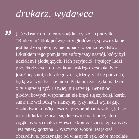
drukarz, wydawca
(...) właśnie drukujemy znajdujący się na początku
"Biuletynu" blok poświęcony głodówce; sprawozdanie
jest bardzo spokojne, nie popada w samochwalstwo
i skutkiem tego pomija ten euforyczny nastrój, który był
udziałem i głodujących, i ich przyjaciół, i tysięcy ludzi
przychodzących do podkowiańskiego kościoła. Nie
jesteśmy sami, o każdego z nas, kiedy zajdzie potrzeba,
będą walczyć tysiące ludzi. Po takim zastrzyku nadziei
o tyle łatwiej żyć. Łatwiej, nie łatwiej. Bęben od
głodówkowych wspomnień nie kręci się szybciej, kartki
same nie wchodzą w maszynę, ryzy nadal wymagają
obstukiwania. Więc jeszcze przypominamy sobie, jak po
mszach ludzie rzucali się dosłownie na bibułę, której
ciągle było za mało, i wreszcie koniec dziesiątej matrycy.
Jest ranek, godzina 8. Wszystko wokół jest jakieś
obrzydliwe, poczynając od własnych rąk, które mozolnie