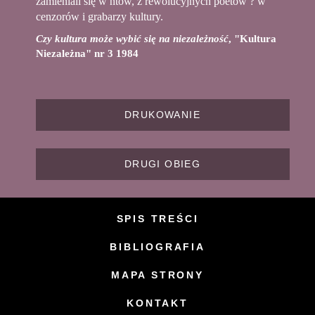
zamieniali się w ntów, z rewolucyjnych poetów ? w
cenzorów i grabarzy kultury.
Czy kultura może wybić się na niezależność
, "Kultura
Niezależna" nr 3 1984
DRUKOWANIE
DRUGI OBIEG
SPIS TREŚCI
BIBLIOGRAFIA
MAPA STRONY
KONTAKT