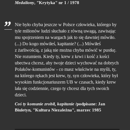
Medaliony
, "Krytyka" nr 1 / 1978
Nie było chyba jeszcze w Polsce człowieka, którego by
tyle milionów ludzi słuchało z równą uwagą, zawisając
mu spojrzeniem na wargach jak to się dawniej mówiło.
(...) Do kogo mówiłeś, kapitanie? (...) Mówiłeś
z żarliwością, z jaką nie można chyba mówić w pustkę.
Nie rozumiem. Kiedy ty, krew z krwi i kość z kości
ubectwa chcesz, aby twoje dzieci wychować na dobrych
Polaków-komunistów - co masz właściwie na myśli, ty,
na którego rękach jest krew, ty, syn człowieka, który był
wysokim funkcjonariuszem UB w czasach, kiedy krew
lała się codziennie, czego ty chcesz dla tych swoich
dzieci.
Coś ty komunie zrobił, kapitanie
/podpisane: Jan
Biuletyn, "Kultura Niezależna", marzec 1985