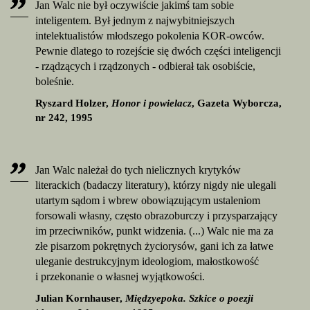
Jan Walc nie był oczywiście jakimś tam sobie
inteligentem. Był jednym z najwybitniejszych
intelektualistów młodszego pokolenia KOR-owców.
Pewnie dlatego to rozejście się dwóch części inteligencji
- rządzących i rządzonych - odbierał tak osobiście,
boleśnie.
Ryszard Holzer,
Honor i powielacz
, Gazeta Wyborcza,
nr 242, 1995
Jan Walc należał do tych nielicznych krytyków
literackich (badaczy literatury), którzy nigdy nie ulegali
utartym sądom i wbrew obowiązującym ustaleniom
forsowali własny, często obrazoburczy i przysparzający
im przeciwników, punkt widzenia. (...) Walc nie ma za
złe pisarzom pokrętnych życiorysów, gani ich za łatwe
uleganie destrukcyjnym ideologiom, małostkowość
i przekonanie o własnej wyjątkowości.
Julian Kornhauser,
Międzyepoka. Szkice o poezji